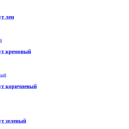
ут лен
ут кремовый
ут коричневый
ут зеленый