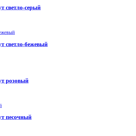
т светло-серый
ут светло-бежевый
ут розовый
ут песочный