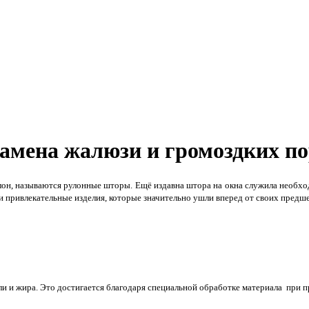
амена жалюзи и громоздких по
улон, называются рулонные шторы. Ещё издавна штора на окна служила необход
и привлекательные изделия, которые значительно ушли вперед от своих предше
ли и жира. Это достигается благодаря специальной обработке материала при 