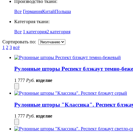
Производство ткани:
Все
Германия
Китай
Польша
Категория ткани:
Все
1 категория
2 категория
Сортировать по:
1
2
3
всё
Рулонные шторы Респект блэкаут темно-беж
1 777
Руб.
изделие
Рулонные шторы "Классика". Респект блэка
1 777
Руб.
изделие