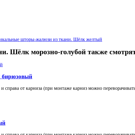
икальные шторы-жалюзи из ткани. Шёлк желтый
и. Шёлк морозно-голубой также смотря
н бирюзовый
 и справа от карниза (при монтаже карниз можно переворачивать
ый
 и справа от карниза (при монтаже карниз можно переворачивать