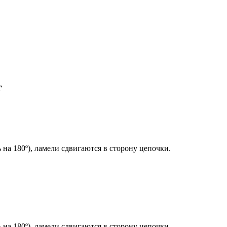
т
 на 180º), ламели сдвигаются в сторону цепочки.
 на 180º), ламели сдвигаются в сторону цепочки.