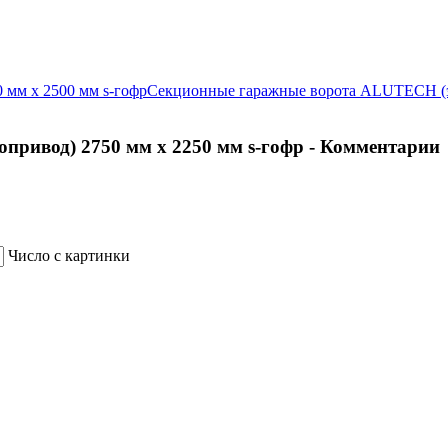
мм х 2500 мм s-гофр
Секционные гаражные ворота ALUTECH (эл
ривод) 2750 мм х 2250 мм s-гофр - Комментарии
Число с картинки