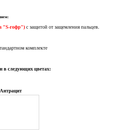
нием:
а "
S-гофр
")
с защитой от защемления пальцев.
стандартном комплекте
н в следующих цветах:
Антрацит