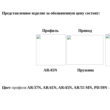
Представленное изделие за обозначенную цену состоит:
*
Профиль
Привод
AR/45N
Пружина
*
Цвет
профиля
AR/37N, AR/41N, AR/45N, AR/55 MN,
PD/39N
-
*