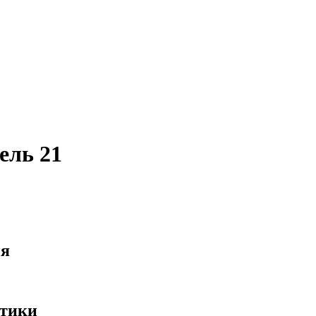
ель 21
ия
стики